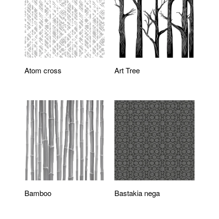
Atom cross
Art Tree
Bamboo
Bastakia nega