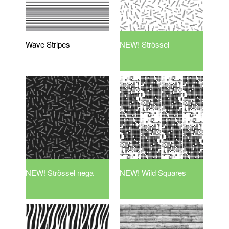
Wave Stripes
NEW! Strössel
NEW! Strössel nega
NEW! Wild Squares